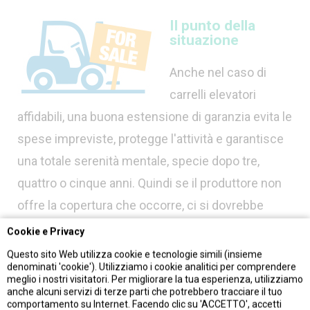
Il punto della
situazione
Anche nel caso di
carrelli elevatori
affidabili, una buona estensione di garanzia evita le
spese impreviste, protegge l'attività e garantisce
una totale serenità mentale, specie dopo tre,
quattro o cinque anni. Quindi se il produttore non
offre la copertura che occorre, ci si dovrebbe
chiedere perché.
Cookie e Privacy
Che dire delle
garanzie Mitsubishi?
Questo sito Web utilizza cookie e tecnologie simili (insieme
denominati 'cookie'). Utilizziamo i cookie analitici per comprendere
meglio i nostri visitatori. Per migliorare la tua esperienza, utilizziamo
anche alcuni servizi di terze parti che potrebbero tracciare il tuo
comportamento su Internet. Facendo clic su 'ACCETTO', accetti