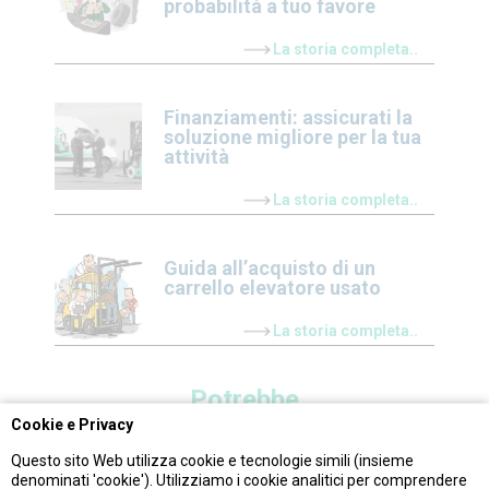
probabilità a tuo favore
La storia completa..
Finanziamenti: assicurati la
soluzione migliore per la tua
attività
La storia completa..
Guida all’acquisto di un
carrello elevatore usato
La storia completa..
Potrebbe
piacerti anche
Cookie e Privacy
Questo sito Web utilizza cookie e tecnologie simili (insieme
denominati 'cookie'). Utilizziamo i cookie analitici per comprendere