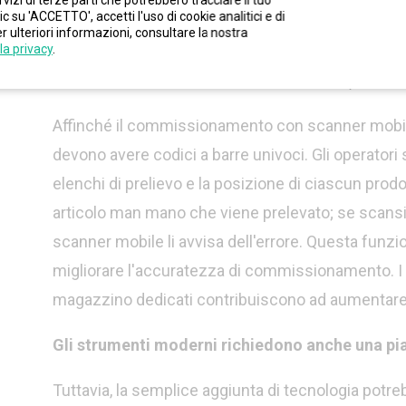
izi di terze parti che potrebbero tracciare il tuo
merci, una maggiore precisione e una migliore tracc
su 'ACCETTO', accetti l'uso di cookie analitici e di
r ulteriori informazioni, consultare la nostra
investimento più elevato rispetto ai codici a barre
la privacy
.
Commissionamento con scanner mobile / pick-to-
Affinché il commissionamento con scanner mobile f
devono avere codici a barre univoci. Gli operatori 
elenchi di prelievo e la posizione di ciascun prodo
articolo man mano che viene prelevato; se scansio
scanner mobile li avvisa dell'errore. Questa funzio
migliorare l'accuratezza di commissionamento. I per
magazzino dedicati contribuiscono ad aumentare l
Gli strumenti moderni richiedono anche una pia
Tuttavia, la semplice aggiunta di tecnologia potr