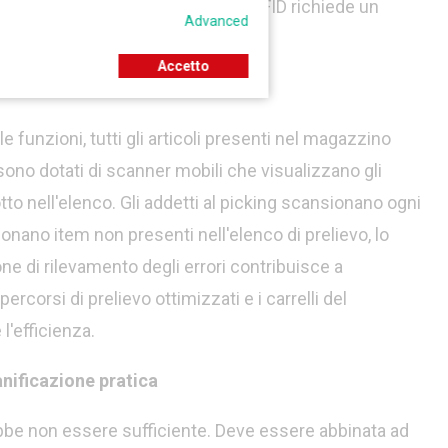
iabilità. Tuttavia, la tecnologia RFID richiede un
Advanced
.
Accetto
cart
unzioni, tutti gli articoli presenti nel magazzino
sono dotati di scanner mobili che visualizzano gli
tto nell'elenco. Gli addetti al picking scansionano ogni
nano item non presenti nell'elenco di prelievo, lo
ne di rilevamento degli errori contribuisce a
corsi di prelievo ottimizzati e i carrelli del
'efficienza.
nificazione pratica
ebbe non essere sufficiente. Deve essere abbinata ad