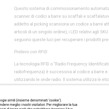
Questo sistema di commissionamento automatizzato
scanner di codici a barre su scaffali e scaffalatu
addetto al picking scansiona un codice a barre at
articoli di un singolo ordine), i LED relativi agli SKU
seguono queste luci per recuperare i prodotti pres
Prelievo con RFID
La tecnologia RFID o "Radio Frequency Identificat
radiofrequenza) è successiva al codice a barre 
utilizzando le onde radio. Il sistema utilizza le etic
quando ricevono un determinato segnale, rispond
contengono informazioni sul prodotto che possono 
ogie simili (insieme denominati 'cookie').
vantaggi di questo sistema sono, ad esempio, una 
dere meglio i nostri visitatori. Per migliorare la tua