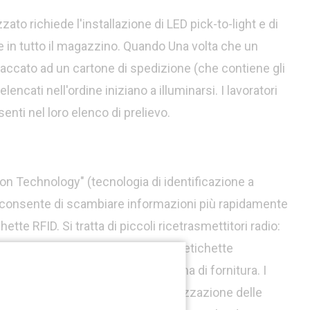
 richiede l'installazione di LED pick-to-light e di
re in tutto il magazzino. Quando Una volta che un
taccato ad un cartone di spedizione (che contiene gli
 elencati nell'ordine iniziano a illuminarsi. I lavoratori
enti nel loro elenco di prelievo.
ion Technology" (tecnologia di identificazione a
e consente di scambiare informazioni più rapidamente
hette RFID. Si tratta di piccoli ricetrasmettitori radio:
ono con un altro segnale. Queste etichette
essere lette lungo tutta la catena di fornitura. I
più rapida identificazione e localizzazione delle